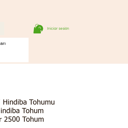
Iniciar sesión
arı
li Hindiba Tohumu
Hindiba Tohum
Gr 2500 Tohum