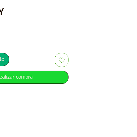
Precio
Y
to
ealizar compra