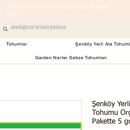
500 TL ve üzeri tüm siparişlerinde ücretsiz
kargo
Tohumlar
Şenköy Yerli Ata Tohuml
Garden Narter Sebze Tohumları
Şenköy Yerl
Tohumu Org
Pakette 5 