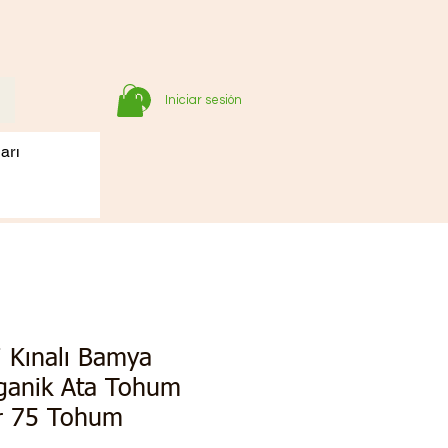
Iniciar sesión
arı
i Kınalı Bamya
anik Ata Tohum
gr 75 Tohum