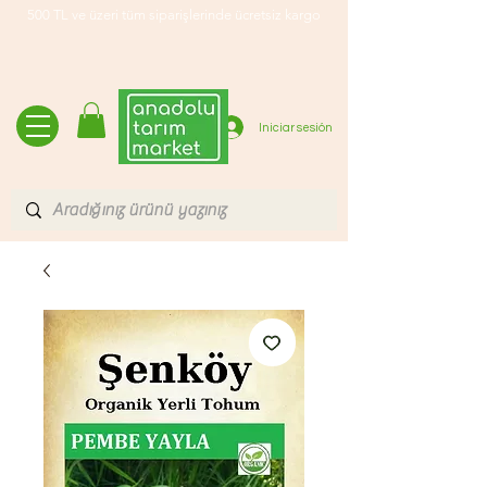
500 TL ve üzeri tüm siparişlerinde ücretsiz kargo
Iniciar sesión