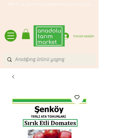
500 TL ve üzeri tüm siparişlerinde ücretsiz kargo
Iniciar sesión