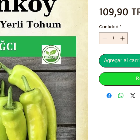
109,90 T
Cantidad
*
Agregar al carri
R