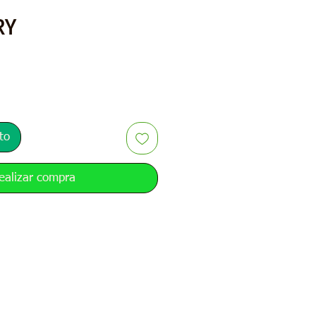
Precio
RY
to
ealizar compra