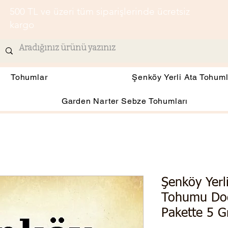
500 TL ve üzeri tüm siparişlerinde ücretsiz
kargo
Tohumlar
Şenköy Yerli Ata Tohuml
Garden Narter Sebze Tohumları
Şenköy Yerli
Tohumu Do
Pakette 5 