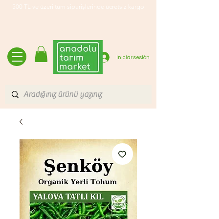
500 TL ve üzeri tüm siparişlerinde ücretsiz kargo
Iniciar sesión