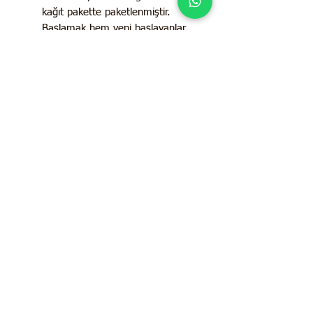
kağıt pakette paketlenmiştir.
Başlamak hem yeni başlayanlar
hem de deneyimli bahçıvanlar için
basittir.
Kaliteli Tohumlar - Ailenizin
yıllarca ekmesi ve yetiştirmesi için
Anadolu'dan gururla temin edilen
güvenli, hibrit olmayan GDO'suz
miras tohumları. Açık tozlaşmalı,
doğal olarak yetiştirilmiş ve en iyi
çimlenme oranlarını garantilemek
için seçilmiştir.
İletişim