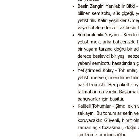
Besin Zengini Yenilebilir Bitki - 
bilinen semizotu, süs çiçeği, yen
yetiştirilir. Kalın yeşillikler O
veya sotelere lezzet ve besin k
Sürdürülebilir Yaşam - Kendi mey
yetiştirmek, arka bahçenizde h
bir yaşam tarzına doğru bir ad
derece besleyici bir yeşil seb
yabani semizotu hasadından ço
Yetiştirmesi Kolay - Tohumlar, 
yetiştirme ve çimlendirme talim
paketlenmiştir. Her pakette a
talimatları da vardır. Başlam
bahçıvanlar için basittir.
Kaliteli Tohumlar - Şimdi ekin
saklayın. Bu tohumlar serin ve k
koruyacaktır. Güvenli, hibrit
zaman açık tozlaşmalı, doğal ol
çimlenme oranını sağlar.