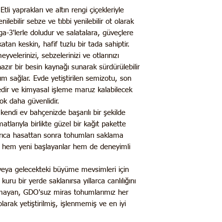
Etli yaprakları ve altın rengi çiçekleriyle
ilebilir sebze ve tıbbi yenilebilir ot olarak
mega-3'lerle doludur ve salatalara, güveçlere
atan keskin, hafif tuzlu bir tada sahiptir.
velerinizi, sebzelerinizi ve otlarınızı
azır bir besin kaynağı sunarak sürdürülebilir
ım sağlar. Evde yetiştirilen semizotu, son
zedir ve kimyasal işleme maruz kalabilecek
k daha güvenlidir.
kendi ev bahçenizde başarılı bir şekilde
atlarıyla birlikte güzel bir kağıt pakette
yrıca hasattan sonra tohumları saklama
ak hem yeni başlayanlar hem de deneyimli
 veya gelecekteki büyüme mevsimleri için
uru bir yerde saklanırsa yıllarca canlılığını
 olmayan, GDO'suz miras tohumlarımız her
arak yetiştirilmiş, işlenmemiş ve en iyi