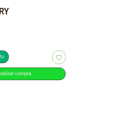
Precio
RY
to
ealizar compra