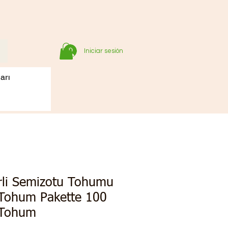
Iniciar sesión
arı
rli Semizotu Tohumu
 Tohum Pakette 100
 Tohum