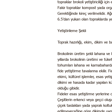
topraklar brokoli yetiştiriciliği için 
Fakir topraklar kompost yada orga
Gerektiğinde kireç verilmelidir. Ağ
6.5’dan yukarı olan topraklarda yet
Yetiştirileme Şekli
Toprak hazırlığı, ekim, dikim ve ba
Brokolinin üretim şekli lahana v
yıllarda brokolinin üretimi ve tüket
tohumları lahana ve karnabahard
fide yetiştirme tavalarına ekilir. 
ekimi, kültürel işlemler, esas yeti
dikimi ve hasada kadar yapılan kü
olduğu gibidir.
Fideler esas yetiştirme yerlerine d
Çeşitlerin erkenci veya geçci ol
çiçek taslakları yada yaprak koltu
edilmeyeceğine göre dikimde uygu