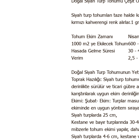
Doğal Siyah Turp Tohumu Çeşit Öze
Siyah turp tohumları taze halde 
kırmızı kahverengi renk alırlar.1
Tohum Ekim Zamanı
Nisan
1000 m2 ye Ekilecek Tohum
600 -
Hasada Gelme Süresi
30 -
Verim
2,5 -
Doğal Siyah Turp Tohumunun Yetişt
Toprak Hazılığı:
Siyah turp tohum
derinlikte sürülür ve ticari gübre 
karıştırılarak uygun ekim derinliğin
Ekimi:
Şubat- Ekim: Turplar masur
ekiminde en uygun yöntem sıraya
Siyah turplarda 25 cm,
Kestane ve bayır turplarında 30-40
mibzerle tohum ekimi yapılır, daha
Siyah turplarda 4-6 cm, kestane ve