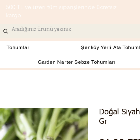
500 TL ve üzeri tüm siparişlerinde ücretsiz
kargo
Tohumlar
Şenköy Yerli Ata Tohuml
Garden Narter Sebze Tohumları
Doğal Siya
Gr