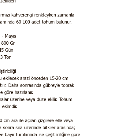
llikleri
kırmızı kahverengi renkteyken zamanla
 gramında 60-100 adet tohum bulunur.
 - Mayıs
 800 Gr
 45 Gün
 3 Ton
iriciliği
u ekilecek arazi önceden 15-20 cm
atılır. Daha sonrasında gübreyle toprak
e göre hazırlanır.
alar üzerine veya düze ekilir. Tohum
 ekimdir.
 cm ara ile açılan çizgilere elle veya
 sonra sıra üzerinde bitkiler arasında;
 bayır turplarında ise çeşit iriliğine göre