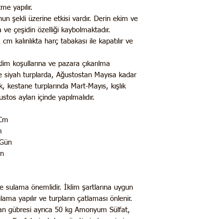
me yapılır.
nun şekli üzerine etkisi vardır. Derin ekim ve
ve çeşidin özelliği kaybolmaktadır.
m kalınlıkta harç tabakası ile kapatılır ve
lim koşullarına ve pazara çıkarılma
e siyah turplarda, Ağustostan Mayısa kadar
k, kestane turplarında Mart-Mayıs, kışlık
tos ayları içinde yapılmalıdır.
 Cm
m
 Gün
ün
inde sulama önemlidir. İklim şartlarına uygun
ama yapılır ve turpların çatlaması önlenir.
n gübresi ayrıca 50 kg Amonyum Sülfat,