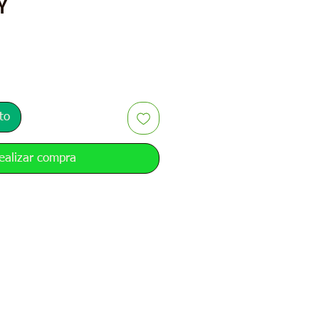
Precio
Y
to
ealizar compra