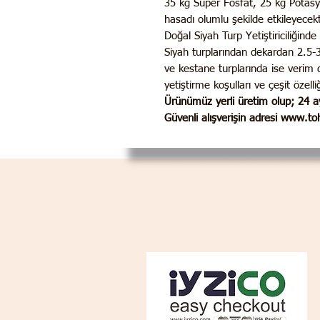
35 kg Süper Fosfat, 25 kg Potasy
hasadı olumlu şekilde etkileyecekt
Doğal Siyah Turp Yetiştiriciliğin
Siyah turplarından dekardan 2.5-3 
ve kestane turplarında ise verim 
yetiştirme koşulları ve çeşit özelli
Ürünümüz yerli üretim olup;
24 ay
Güvenli alışverişin adresi www.