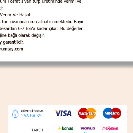
um Fosfat siyah turp üretiminde verimi ve
ir.
de Verim Ve Hasat
ton civarında ürün alınabilinmektedir. Bayır
dekardan 6-7 ton’a kadar çıkar. Bu değerler
ğine bağlı olarak değişir.
 garantilidir.
tohumtaş.com