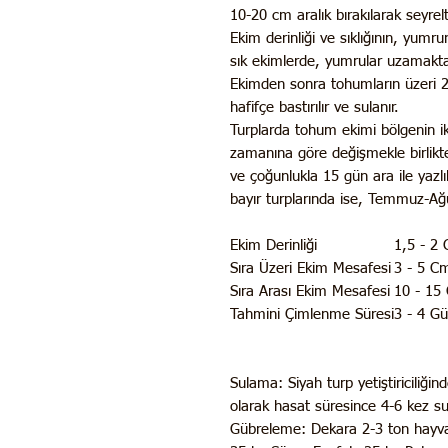
10-20 cm aralık bırakılarak seyrelt
Ekim derinliği ve sıklığının, yumru
sık ekimlerde, yumrular uzamakta 
Ekimden sonra tohumların üzeri 2 c
hafifçe bastırılır ve sulanır.
Turplarda tohum ekimi bölgenin ik
zamanına göre değişmekle birlikt
ve çoğunlukla 15 gün ara ile yazlı
bayır turplarında ise, Temmuz-Ağus
Ekim Derinliği
1,5 - 2
Sıra Üzeri Ekim Mesafesi
3 - 5 C
Sıra Arası Ekim Mesafesi
10 - 15
Tahmini Çimlenme Süresi
3 - 4 G
Sulama:
Siyah turp yetiştiriciliğ
olarak hasat süresince 4-6 kez sul
Gübreleme:
Dekara 2-3 ton hayva