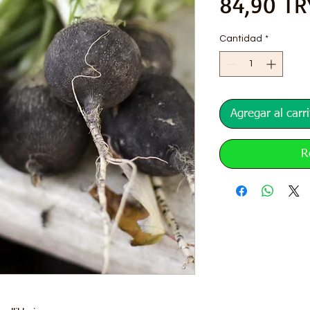
84,90 TR
Cantidad
*
Agregar al carri
R