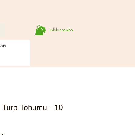
Iniciar sesión
arı
h Turp Tohumu - 10