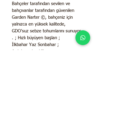
Bahçeler tarafından sevilen ve
bahçıvanlar tarafından güvenilen
Garden Narter ©, bahçeniz için
yalnızca en yüksek kalitede,
GDO'suz sebze tohumlarını sunuyor.
. ; Hızlı büyüyen başları ;
İlkbahar Yaz Sonbahar ;
Açık havada ekilir. ;
Güneş Işığı İhtiyacı: Tam güneş ;
70-80 Günde hasata hazır ; 3-11
arası tüm büyüme bölgeleri için yıllık
sebze ;
İletişim