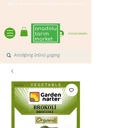
500 TL ve üzeri tüm siparişlerinde ücretsiz kargo
Iniciar sesión