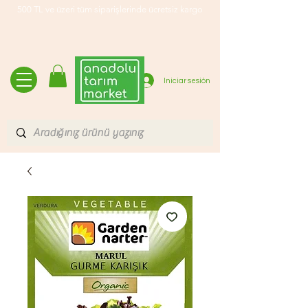
500 TL ve üzeri tüm siparişlerinde ücretsiz kargo
Iniciar sesión