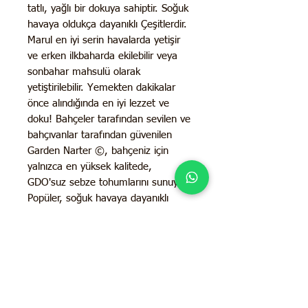
tatlı, yağlı bir dokuya sahiptir. Soğuk
havaya oldukça dayanıklı Çeşitlerdir.
Marul en iyi serin havalarda yetişir
ve erken ilkbaharda ekilebilir veya
sonbahar mahsulü olarak
yetiştirilebilir. Yemekten dakikalar
önce alındığında en iyi lezzet ve
doku! Bahçeler tarafından sevilen ve
bahçıvanlar tarafından güvenilen
Garden Narter ©, bahçeniz için
yalnızca en yüksek kalitede,
GDO'suz sebze tohumlarını sunuyor.
Popüler, soğuk havaya dayanıklı
marul çeşitleri. ;
Marul tohumlarını erken ilkbaharda
açık havada ekin; hasadı uzatmak
için her iki haftada bir yeniden ekin ;
Saksı dostu ; Güneş Işığı İhtiyacı:
Tam güneş ; 45-60 günde hasada