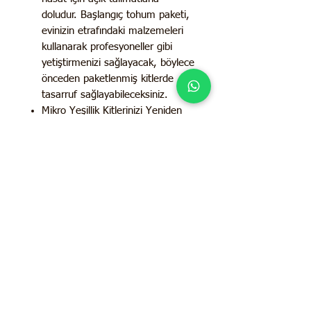
doludur. Başlangıç ​​tohum paketi,
evinizin etrafındaki malzemeleri
kullanarak profesyoneller gibi
yetiştirmenizi sağlayacak, böylece
önceden paketlenmiş kitlerde
tasarruf sağlayabileceksiniz.
Mikro Yeşillik Kitlerinizi Yeniden
Doldurun - Bu minik yeşillikler
birkaç basit malzemeyle
tohumlardan yetiştirilebilir: saksı
tepsileri veya plastik kaplar, biraz
toprak, hindistan cevizi lifi veya
başka bir yetiştirme ortamı, bir
sulama yöntemi (sisleme, dipten
sulama) ve bir pencere veya
başka bir ışık.
Kaliteli Tohumlar - Güvenli, hibrit
olmayan, GDO'suz miras
tohumlarımız her zaman açık