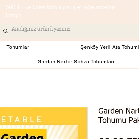
500 TL ve üzeri tüm siparişlerinde ücretsiz
kargo
Tohumlar
Şenköy Yerli Ata Tohuml
Garden Narter Sebze Tohumları
Garden Nar
Tohumu Pak