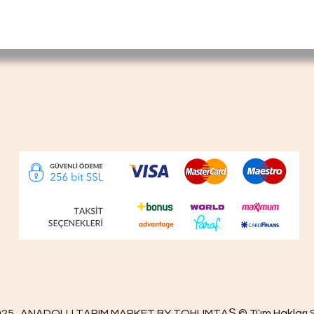
025 ANADOLU TARIM MARKET BY TOHUMTAŞ © Tüm Hakları Sak