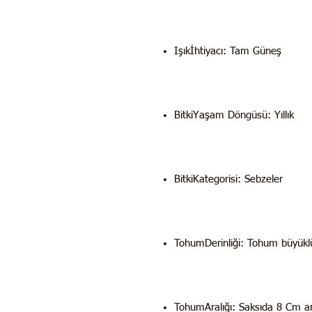
Işıkİhtiyacı: Tam Güneş
BitkiYaşam Döngüsü: Yıllık
BitkiKategorisi: Sebzeler
TohumDerinliği: Tohum büyükl
TohumAralığı: Saksıda 8 Cm ar