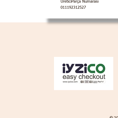
ÜreticiParça Numarası
011192312527
© 2