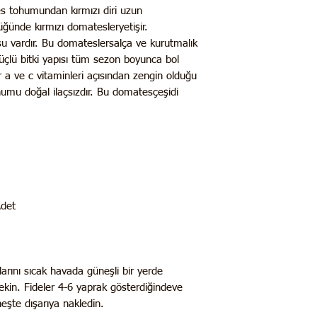
s tohumundan kırmızı diri uzun
lüğünde kırmızı domatesleryetişir.
u vardır. Bu domateslersalça ve kurutmalık
güçlü bitki yapısı tüm sezon boyunca bol
 a ve c vitaminleri açısından zengin olduğu
ohumu doğal ilaçsızdır. Bu domatesçeşidi
Adet
ını sıcak havada güneşli bir yerde
ekin. Fideler 4-6 yaprak gösterdiğindeve
şte dışarıya nakledin.