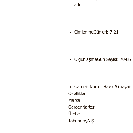
adet
ÇimlenmeGünleri: 7-21
OlgunlaşmaGün Sayısı: 70-85
Garden Narter Hava Almayan K
Özellikler
Marka
GardenNarter
Üretici
TohumtaşA.Ş