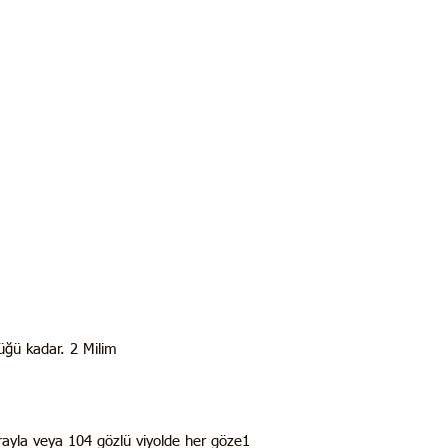
üğü kadar. 2 Milim
ayla veya 104 gözlü viyolde her göze1