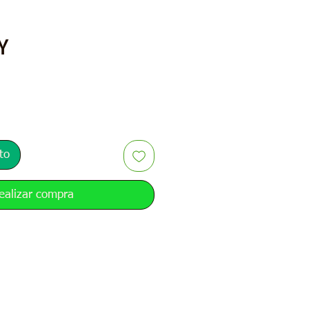
Precio
Y
to
ealizar compra