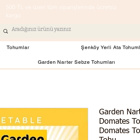
500 TL ve üzeri tüm siparişlerinde ücretsiz
kargo
Tohumlar
Şenköy Yerli Ata Tohuml
Garden Narter Sebze Tohumları
Garden Nar
Domates To
Domates To