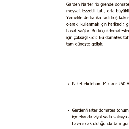
Garden Narter rio grende domate
meyveli,lezzetli, tatlı, orta büyük
Yemeklerde harika tadı hoş kokus
olarak kullanmak için harikadır. 
hasat sağlar. Bu küçükdomatesler
için çoksağlıklıdır. Bu domates t
tam güneşte gelişir.
PakettekiTohum Miktarı: 250 
GardenNarter domates tohumlar
içmekanda viyol yada saksıya 
hava sıcak olduğunda tam güne