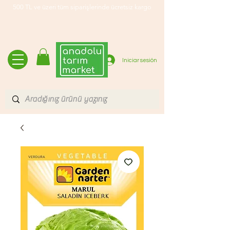
500 TL ve üzeri tüm siparişlerinde ücretsiz kargo
Iniciar sesión