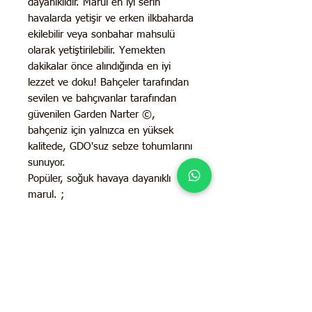
dayanıklıdır. Marul en iyi serin
havalarda yetişir ve erken ilkbaharda
ekilebilir veya sonbahar mahsulü
olarak yetiştirilebilir. Yemekten
dakikalar önce alındığında en iyi
lezzet ve doku! Bahçeler tarafından
sevilen ve bahçıvanlar tarafından
güvenilen Garden Narter ©,
bahçeniz için yalnızca en yüksek
kalitede, GDO'suz sebze tohumlarını
sunuyor.
Popüler, soğuk havaya dayanıklı
marul. ;
Marul tohumlarını erken ilkbaharda
açık havada ekin;
hasadı uzatmak için her iki haftada
bir yeniden ekin ;
Saksı dostu ; Güneş Işığı İhtiyacı:
Tam güneş ; 50 günde hasada hazır
;