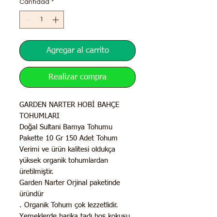
Cantidad
*
oferta
Agregar al carrito
Realizar compra
GARDEN NARTER HOBİ BAHÇE
TOHUMLARI
Doğal Sultani Bamya Tohumu
Pakette 10 Gr 150 Adet Tohum
Verimi ve ürün kalitesi oldukça
yüksek organik tohumlardan
üretilmiştir.
Garden Narter Orjinal paketinde
üründür
. Organik Tohum çok lezzetlidir.
Yemeklerde harika tadı hoş kokusu