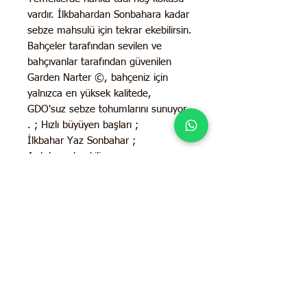
vardır. İlkbahardan Sonbahara kadar
sebze mahsulü için tekrar ekebilirsin.
Bahçeler tarafından sevilen ve
bahçıvanlar tarafından güvenilen
Garden Narter ©, bahçeniz için
yalnızca en yüksek kalitede,
GDO'suz sebze tohumlarını sunuyor.
. ; Hızlı büyüyen başları ;
İlkbahar Yaz Sonbahar ;
Açık havada ekilir. ;
Güneş Işığı İhtiyacı:
Tam güneş ; 60-90 Günde hasata
hazır
; 3-11 arası tüm büyüme bölgeleri
için yıllık sebze ;
İletişim