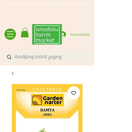
500 TL ve üzeri tüm siparişlerinde ücretsiz kargo
Iniciar sesión