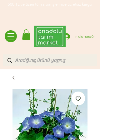
500 TL ve üzeri tüm siparişlerinde ücretsiz kargo
Iniciar sesión