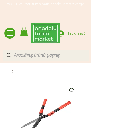
500 TL ve üzeri tüm siparişlerinde ücretsiz kargo
Iniciar sesión