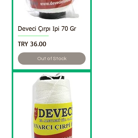
Deveci Çırpı Ipi 70 Gr
Price
TRY 36.00
Out of Stock