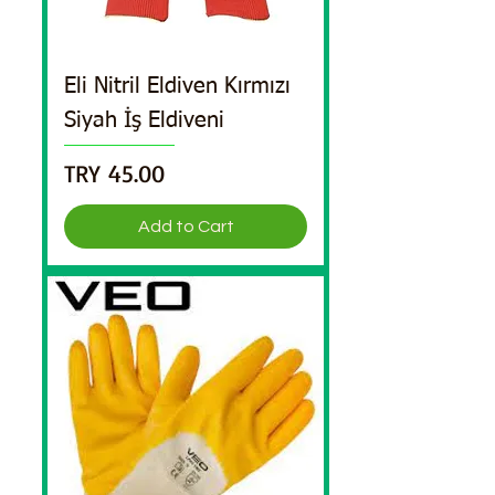
Eli Nitril Eldiven Kırmızı
Siyah İş Eldiveni
Price
TRY 45.00
Add to Cart