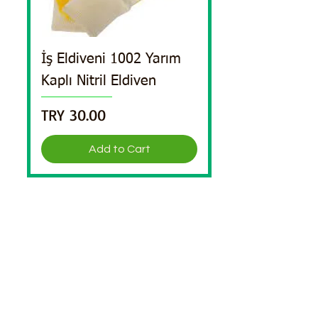
İş Eldiveni 1002 Yarım
Kaplı Nitril Eldiven
Price
TRY 30.00
Add to Cart