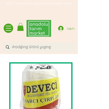
500 TL ve üzeri tüm siparişlerinde ücretsiz kargo
Log In