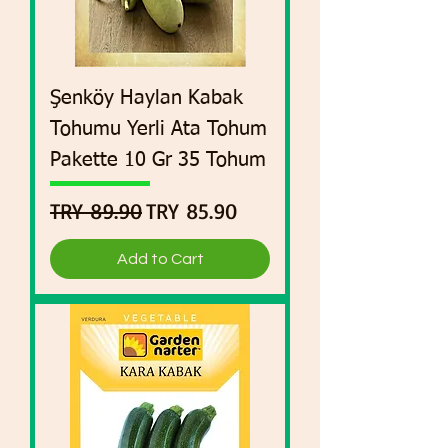
Şenköy Haylan Kabak
Tohumu Yerli Ata Tohum
Pakette 10 Gr 35 Tohum
Regular Price
Sale Price
TRY 89.90
TRY 85.90
Add to Cart