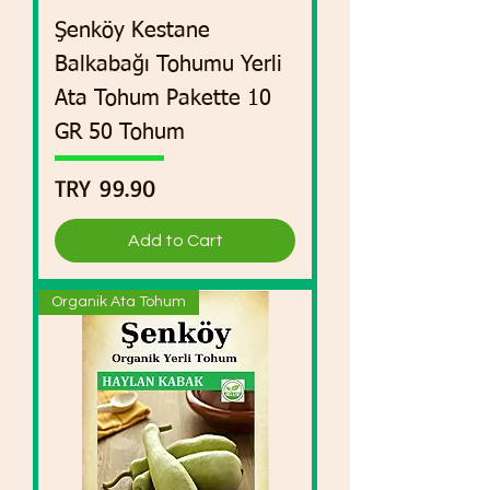
Şenköy Kestane
Balkabağı Tohumu Yerli
Ata Tohum Pakette 10
GR 50 Tohum
Price
TRY 99.90
Add to Cart
Organik Ata Tohum