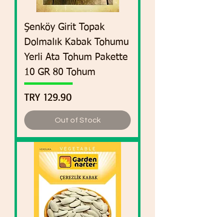
Şenköy Girit Topak
Dolmalık Kabak Tohumu
Yerli Ata Tohum Pakette
10 GR 80 Tohum
Price
TRY 129.90
Out of Stock