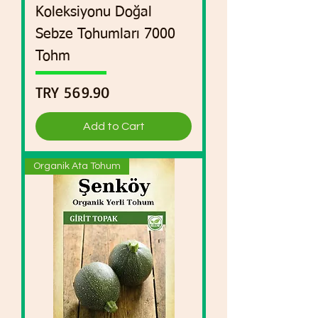
Koleksiyonu Doğal
Sebze Tohumları 7000
Tohm
Price
TRY 569.90
Add to Cart
Organik Ata Tohum