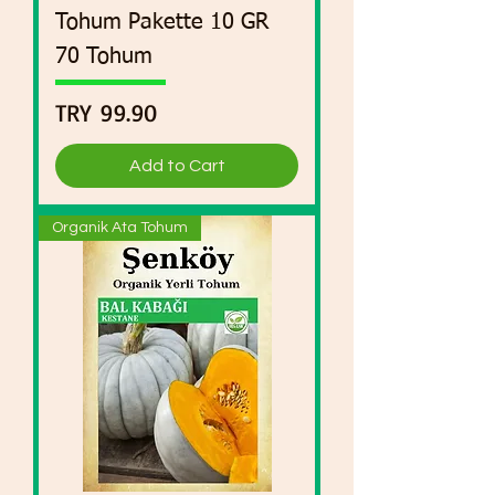
Tohum Pakette 10 GR
70 Tohum
Price
TRY 99.90
Add to Cart
Organik Ata Tohum