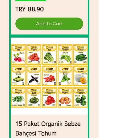
Price
TRY 88.90
Add to Cart
15 Paket Organik Sebze
Bahçesi Tohum