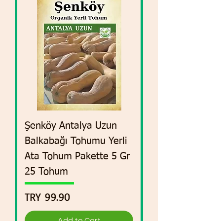
Şenköy Antalya Uzun
Balkabağı Tohumu Yerli
Ata Tohum Pakette 5 Gr
25 Tohum
Price
TRY 99.90
Add to Cart