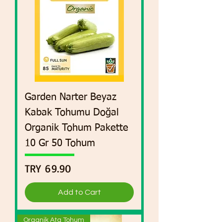
Garden Narter Beyaz
Kabak Tohumu Doğal
Organik Tohum Pakette
10 Gr 50 Tohum
Price
TRY 69.90
Add to Cart
Organik Ata Tohum