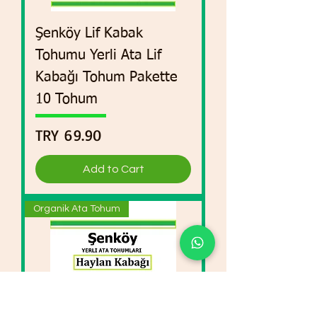
Şenköy Lif Kabak
Tohumu Yerli Ata Lif
Kabağı Tohum Pakette
10 Tohum
Price
TRY 69.90
Add to Cart
Organik Ata Tohum