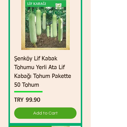
Şenköy Lif Kabak
Tohumu Yerli Ata Lif
Kabağı Tohum Pakette
50 Tohum
Price
TRY 99.90
Add to Cart