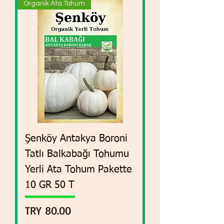
Organik Ata Tohum
Şenköy Antakya Boroni
Tatlı Balkabağı Tohumu
Yerli Ata Tohum Pakette
10 GR 50 T
Price
TRY 80.00