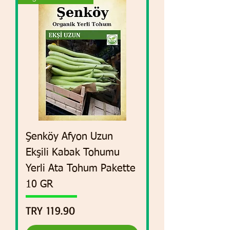
Şenköy Afyon Uzun
Ekşili Kabak Tohumu
Yerli Ata Tohum Pakette
10 GR
Price
TRY 119.90