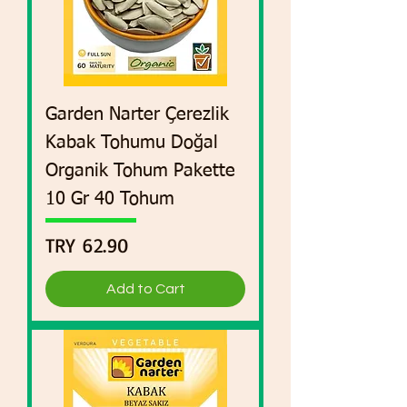
Garden Narter Çerezlik
Kabak Tohumu Doğal
Organik Tohum Pakette
10 Gr 40 Tohum
Price
TRY 62.90
Add to Cart