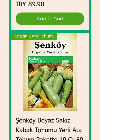
Price
TRY 89.90
Add to Cart
Organik Ata Tohum
Şenköy Beyaz Sakız
Kabak Tohumu Yerli Ata