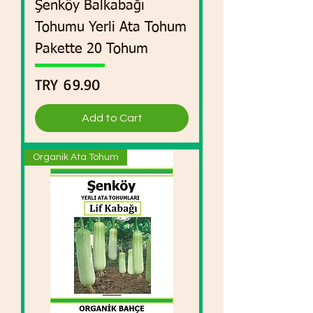
Şenköy Balkabağı
Tohumu Yerli Ata Tohum
Pakette 20 Tohum
Price
TRY 69.90
Add to Cart
Organik Ata Tohum