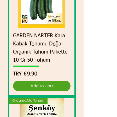
GARDEN NARTER Kara
Kabak Tohumu Doğal
Organik Tohum Pakette
10 Gr 50 Tohum
Price
TRY 69.90
Add to Cart
Organik Ata Tohum