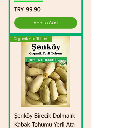
Price
TRY 99.90
Add to Cart
Organik Ata Tohum
Şenköy Birecik Dolmalık
Kabak Tohumu Yerli Ata