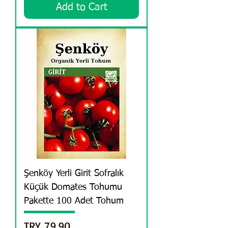
Add to Cart
Şenköy Yerli Girit Sofralık
Küçük Domates Tohumu
Pakette 100 Adet Tohum
Price
TRY 79.90