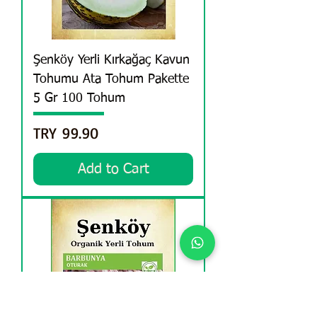
Şenköy Yerli Kırkağaç Kavun
Tohumu Ata Tohum Pakette
5 Gr 100 Tohum
Price
TRY 99.90
Add to Cart