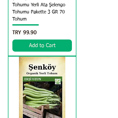
Tohumu Yerli Ata Şelengo
Tohumu Pakette 3 GR 70
Tohum
Price
TRY 99.90
Add to Cart