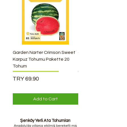
Garden Narter Crimson Sweet
Garden Narter Acur Hıy
Karpuz Tohumu Pakette 20
Tohumu Pakette 100 A
Tohum
Tohum
Price
Price
TRY 69.90
TRY 69.90
Add to Cart
Şenköy Yerli Ata Tohumları
Anadolu'da yıllarca ekilmiş bereketli mis