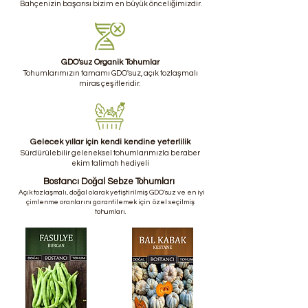
Bahçenizin başarısı bizim en büyük önceliğimizdir.
GDO'suz Organik Tohumlar
Tohumlarımızın tamamı GDO'suz, açık tozlaşmalı
miras çeşitleridir.
Gelecek yıllar için kendi kendine yeterlilik
Sürdürülebilir geleneksel tohumlarımızla beraber
ekim talimatı hediyeli
Bostancı Doğal Sebze Tohumları
Açık tozlaşmalı, doğal olarak yetiştirilmiş
GDO'suz
ve en iyi
çimlenme oranlarını garantilemek için özel seçilmiş
tohumları.