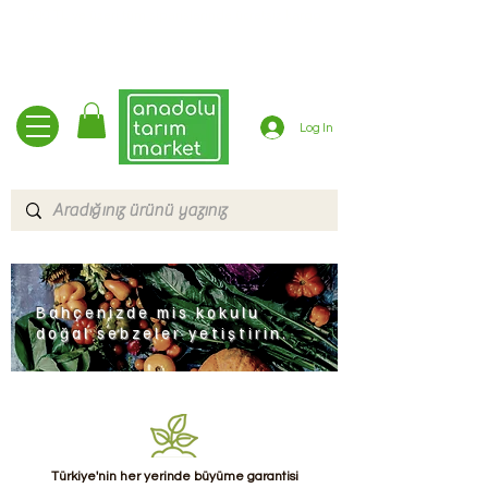
500 TL ve üzeri tüm siparişlerinde ücretsiz kargo
Log In
Bahçenizde mis kokulu
doğal sebzeler yetiştirin.
Türkiye'nin her yerinde büyüme garantisi