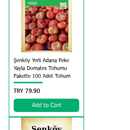
Şenköy Yerli Adana Feke
Yayla Domates Tohumu
Pakette 100 Adet Tohum
Price
TRY 79.90
Add to Cart