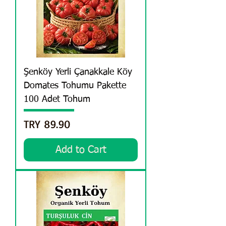
Şenköy Yerli Çanakkale Köy
Domates Tohumu Pakette
100 Adet Tohum
Price
TRY 89.90
Add to Cart