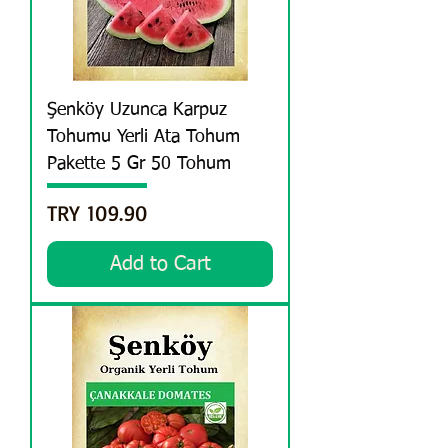
Şenköy Uzunca Karpuz
Tohumu Yerli Ata Tohum
Pakette 5 Gr 50 Tohum
Price
TRY 109.90
Add to Cart