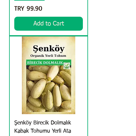
Price
TRY 99.90
Add to Cart
Şenköy Birecik Dolmalık
Kabak Tohumu Yerli Ata