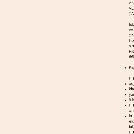
AN
VE
(“
İş
ve
an
hi
ol
Pl
66
Kiş
Hi
ad,
ki
yaş
öd
Hi
an
ku
eld
bi
Bu