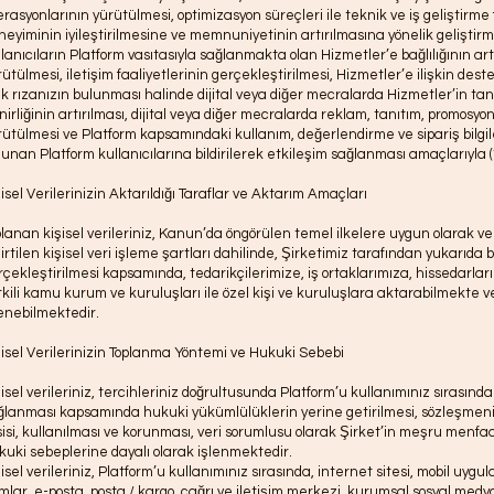
rasyonlarının yürütülmesi, optimizasyon süreçleri ile teknik ve iş geliştirme f
neyiminin iyileştirilmesine ve memnuniyetinin artırılmasına yönelik geliştirm
llanıcıların Platform vasıtasıyla sağlanmakta olan Hizmetler’e bağlılığının art
ütülmesi, iletişim faaliyetlerinin gerçekleştirilmesi, Hizmetler’e ilişkin dest
ık rızanızın bulunması halinde dijital veya diğer mecralarda Hizmetler’in ta
inirliğinin artırılması, dijital veya diğer mecralarda reklam, tanıtım, promosy
rütülmesi ve Platform kapsamındaki kullanım, değerlendirme ve sipariş bilgil
lunan Platform kullanıcılarına bildirilerek etkileşim sağlanması amaçlarıyla 
isel Verilerinizin Aktarıldığı Taraflar ve Aktarım Amaçları
planan kişisel verileriniz, Kanun’da öngörülen temel ilkelere uygun olarak v
irtilen kişisel veri işleme şartları dahilinde, Şirketimiz tarafından yukarıda 
rçekleştirilmesi kapsamında, tedarikçilerimize, iş ortaklarımıza, hissedarlar
tkili kamu kurum ve kuruluşları ile özel kişi ve kuruluşlara aktarabilmekte ve
lenebilmektedir.
şisel Verilerinizin Toplanma Yöntemi ve Hukuki Sebebi
şisel verileriniz, tercihleriniz doğrultusunda Platform’u kullanımınız sırası
ğlanması kapsamında hukuki yükümlülüklerin yerine getirilmesi, sözleşmenin 
sisi, kullanılması ve korunması, veri sorumlusu olarak Şirket’in meşru menfaa
kuki sebeplerine dayalı olarak işlenmektedir.
isel verileriniz, Platform’u kullanımınız sırasında, internet sitesi, mobil uyg
rmlar, e-posta, posta / kargo, çağrı ve iletişim merkezi, kurumsal sosyal medy