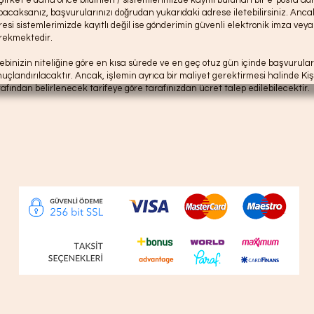
 Şirket’e daha önce bildirilen / sistemlerimizde kayıtlı bulunan bir e-posta ad
pacaksanız, başvurularınızı doğrudan yukarıdaki adrese iletebilirsiniz. Anc
resi sistemlerimizde kayıtlı değil ise gönderimin güvenli elektronik imza veya
rekmektedir.
lebinizin niteliğine göre en kısa sürede ve en geç otuz gün içinde başvurular
nuçlandırılacaktır. Ancak, işlemin ayrıca bir maliyet gerektirmesi halinde Ki
rafından belirlenecek tarifeye göre tarafınızdan ücret talep edilebilecektir.