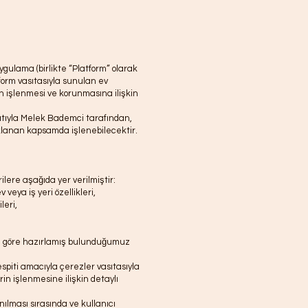
ygulama (birlikte “Platform” olarak
tform vasıtasıyla sunulan ev
in işlenmesi ve korunmasına ilişkin
ıfatıyla Melek Bademci tarafından,
ıklanan kapsamda işlenebilecektir.
ilere aşağıda yer verilmiştir:
 veya iş yeri özellikleri,
leri,
na göre hazırlamış bulunduğumuz
espiti amacıyla çerezler vasıtasıyla
erin işlenmesine ilişkin detaylı
ılması sırasında ve kullanıcı