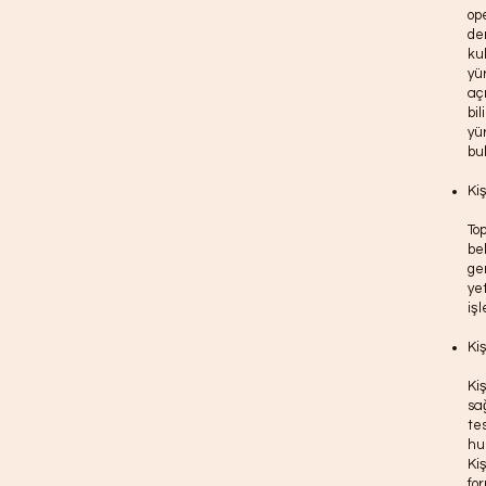
ope
de
ku
yür
aç
bil
yü
bu
Kiş
To
bel
ge
ye
iş
Ki
Ki
sa
te
hu
Kiş
fo