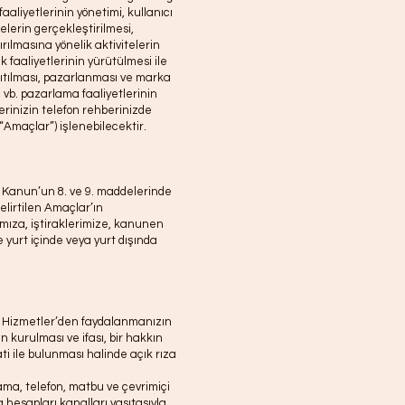
aaliyetlerinin yönetimi, kullanıcı
elerin gerçekleştirilmesi,
ırılmasına yönelik aktivitelerin
ek faaliyetlerinin yürütülmesi ile
nıtılması, pazarlanması ve marka
on vb. pazarlama faaliyetlerinin
erinizin telefon rehberinizde
(“Amaçlar”) işlenebilecektir.
e Kanun’un 8. ve 9. maddelerinde
belirtilen Amaçlar’ın
ımıza, iştiraklerimize, kanunen
 yurt içinde veya yurt dışında
nda Hizmetler’den faydalanmanızın
kurulması ve ifası, bir hakkın
ti ile bulunması halinde açık rıza
ulama, telefon, matbu ve çevrimiçi
a hesapları kanalları vasıtasıyla