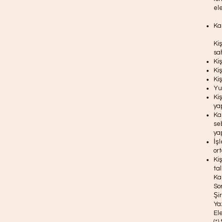
el
Ka
Ki
sah
Kiş
Kiş
Ki
Yur
Ki
yap
Ka
se
yap
İş
or
Ki
ta
Ka
So
Şir
Ya
El