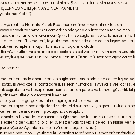
ADOLU TARIM MARKET ÜYELERİNİN KİŞİSEL VERİLERİNİN KORUNMASI
 İŞLENMESİNE İLİŞKİN AYDINLATMA METNİ
Aydınlatma Metni”)
bu Aydınlatma Metni ile Melek Bademci tarafından yönetilmekte olan
www.anadolutarimmarket.com
adresinde yer alan internet sitesi ve mobil u
ılacaktır) kullanıcıları tarafından Şirketimize sağlanan ve kullanıcıların Pla
zmetlerinden (“Hizmetler”) faydalanması sırasında elde edilen kişisel veriler
arak veri sahiplerinin aydınlatılması amaçlanmaktadır.
atform’un kullanımı sırasında elde edilen kişisel verileriniz veri sorumlusu s
98 sayılı Kişisel Verilerin Korunması Kanunu (“Kanun”) uyarınca aşağıda aç
isel Veriler
zmetler’den faydalandırılmanızın sağlanması sırasında elde edilen kişisel ver
 soyad, iş veya özel e-posta adresi, telefon numarası, ev veya iş yeri adresi, ev
mlik doğrulama ve hesap erişimi için kullanılan parola ve benzer güvenlik bilgi
, cinsiyet, ülke gibi demografik veriler,
eme işleminin gerçekleştirilmesi için gerekli olan veriler,
zmetler kapsamında değerlendirmelerinizi sunmanız için gönüllülük esası
ketler neticesinde vermiş olduğunuz cevaplar.
llanıcıların Hizmetler’e erişiminin sağlanması ve kullanım alışkanlıklarının t
e edilen diğer kullanıcı bilgileri (Çerezler vasıtasıyla elde edilen kişisel veril
lgilere <Çerez Aydınlatma Metni>’nden ulaşabilirsiniz.),
nun yanında, mobil uygulama kullanıcıları tarafından Hizmetler’den faydalan