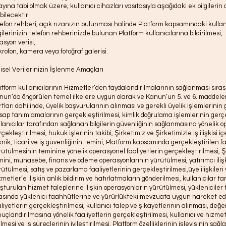
ayına tabi olmak üzere; kullanıcı cihazları vasıtasıyla aşağıdaki ek bilgileri
bilecektir:
lefon rehberi, açık rızanızın bulunması halinde Platform kapsamındaki kulla
gilerinizin telefon rehberinizde bulunan Platform kullanıcılarına bildirilmesi,
asyon verisi,
krofon, kamera veya fotoğraf galerisi.
şisel Verilerinizin İşlenme Amaçları
atform kullanıcılarının Hizmetler’den faydalandırılmalarının sağlanması sırasın
nun’da öngörülen temel ilkelere uygun olarak ve Kanun’un 5. ve 6. maddelerin
tları dahilinde, üyelik başvurularının alınması ve gerekli üyelik işlemlerinin 
sap tanımlamalarının gerçekleştirilmesi, kimlik doğrulama işlemlerinin gerç
llanıcılar tarafından sağlanan bilgilerin güvenliğinin sağlanmasına yönelik o
çekleştirilmesi, hukuk işlerinin takibi, Şirketimiz ve Şirketimizle iş ilişkisi içe
knik, ticari ve iş güvenliğinin temini, Platform kapsamında gerçekleştirilen 
rütülmesinin teminine yönelik operasyonel faaliyetlerin gerçekleştirilmesi, Ş
mini, muhasebe, finans ve ödeme operasyonlarının yürütülmesi, yatırımcı ilişki
rütülmesi, satış ve pazarlama faaliyetlerinin gerçekleştirilmesi,üye ilişkiler
metler’e ilişkin anlık bildirim ve hatırlatmaların gönderilmesi, kullanıcılar t
uşturulan hizmet taleplerine ilişkin operasyonların yürütülmesi, yüklenicile
rasında yüklenici taahhütlerine ve yürürlükteki mevzuata uygun hareket ed
liyetlerin gerçekleştirilmesi, kullanıcı talep ve şikayetlerinin alınması, değe
uçlandırılmasına yönelik faaliyetlerin gerçekleştirilmesi, kullanıcı ve hizmet 
lmesi ve iş süreçlerinin iyileştirilmesi, Platform özelliklerinin işleyişinin sağ