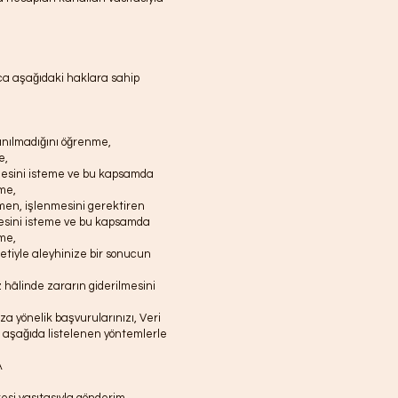
nca aşağıdaki haklara sahip
lanılmadığını öğrenme,
e,
ilmesini isteme ve bu kapsamda
eme,
men, işlenmesini gerektiren
lmesini isteme ve bu kapsamda
eme,
etiyle aleyhinize bir sonucun
 hâlinde zararın giderilmesini
a yönelik başvurularınızı, Veri
aşağıda listelenen yöntemlerle
A