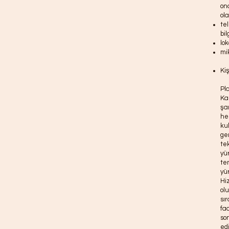
on
ola
te
bil
lok
mi
Ki
Pl
Ka
şar
he
ku
ger
te
yü
te
yü
Hiz
ol
sı
faa
son
edi