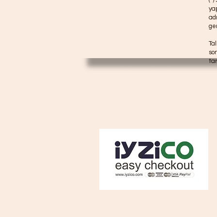
(*)
ya
ad
ge
Ta
so
ta