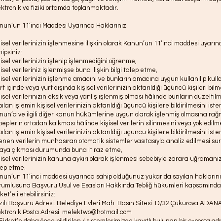
ektronik ve fiziki ortamda toplanmaktadır.
nun’un 11’inci Maddesi Uyarınca Haklarınız
şisel verilerinizin işlenmesine ilişkin olarak Kanun’un 11’inci maddesi uyarı
ipsiniz:
isel verilerinizin işlenip işlenmediğini öğrenme,
isel verileriniz işlenmişse buna ilişkin bilgi talep etme,
şisel verilerinizin işlenme amacını ve bunların amacına uygun kullanılıp kul
t içinde veya yurt dışında kişisel verilerinizin aktarıldığı üçüncü kişileri bilm
şisel verilerinizin eksik veya yanlış işlenmiş olması hâlinde bunların düzelt
ılan işlemin kişisel verilerinizin aktarıldığı üçüncü kişilere bildirilmesini ist
nun’a ve ilgili diğer kanun hükümlerine uygun olarak işlenmiş olmasına rağ
beplerin ortadan kalkması hâlinde kişisel verilerin silinmesini veya yok edi
ılan işlemin kişisel verilerinizin aktarıldığı üçüncü kişilere bildirilmesini ist
lenen verilerin münhasıran otomatik sistemler vasıtasıyla analiz edilmesi sur
taya çıkması durumunda buna itiraz etme,
şisel verilerinizin kanuna aykırı olarak işlenmesi sebebiyle zarara uğramanız
lep etme.
nun’un 11’inci maddesi uyarınca sahip olduğunuz yukarıda sayılan haklarınız
rumlusuna Başvuru Usul ve Esasları Hakkında Tebliğ hükümleri kapsamında 
ket’e iletebilirsiniz:
zılı Başvuru Adresi: Belediye Evleri Mah. Basın Sitesi D/32 Çukurova ADAN
ektronik Posta Adresi:
melektwo@hotmail.com