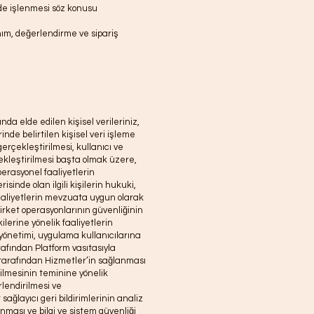
n de işlenmesi söz konusu
nım, değerlendirme ve sipariş
da elde edilen kişisel verileriniz,
de belirtilen kişisel veri işleme
gerçekleştirilmesi, kullanıcı ve
ekleştirilmesi başta olmak üzere,
perasyonel faaliyetlerin
risinde olan ilgili kişilerin hukuki,
faaliyetlerin mevzuata uygun olarak
irket operasyonlarının güvenliğinin
lerine yönelik faaliyetlerin
i yönetimi, uygulama kullanıcılarına
arafından Platform vasıtasıyla
r tarafından Hizmetler’in sağlanması
ilmesinin teminine yönelik
rlendirilmesi ve
sağlayıcı geri bildirimlerinin analiz
lanması ve bilgi ve sistem güvenliği