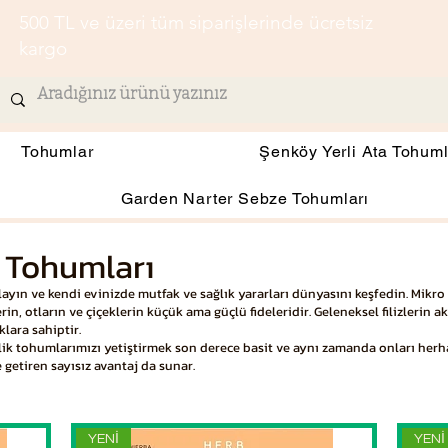
500 TL ve üzeri tüm siparişlerinde ücretsiz
kargo
Tohumlar
Şenköy Yerli Ata Tohuml
Garden Narter Sebze Tohumları
k Tohumları
layın ve kendi evinizde mutfak ve sağlık yararları dünyasını keşfedin. Mikr
rin, otların ve çiçeklerin küçük ama güçlü fideleridir. Geleneksel filizlerin a
lara sahiptir.
illik tohumlarımızı yetiştirmek son derece basit ve aynı zamanda onları herh
 getiren sayısız avantaj da sunar.
YENİ
YENİ