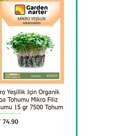
ro Yeşillik Için Organik
Quick View
oa Tohumu Mikro Filiz
humu 15 gr 7500 Tohum
ce
 74.90