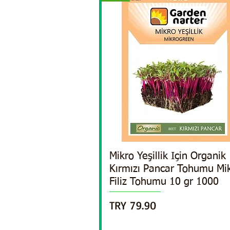
Mikro Yeşillik Için Organik
Quick View
Kırmızı Pancar Tohumu Mi
Filiz Tohumu 10 gr 1000
Price
TRY 79.90