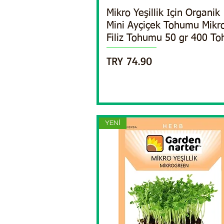
Mikro Yeşillik Için Organik
Quick View
Mini Ayçiçek Tohumu Mikr
Filiz Tohumu 50 gr 400 To
Price
TRY 74.90
YENİ