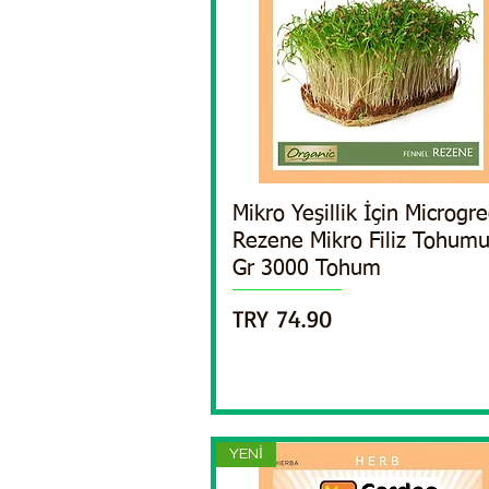
Mikro Yeşillik İçin Microgr
Quick View
Rezene Mikro Filiz Tohum
Gr 3000 Tohum
Price
TRY 74.90
YENİ