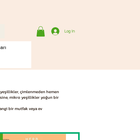
Log In
arı
o yeşillikler, çimlenmeden hemen
ksine, mikro yeşillikler yoğun bir
angi bir mutfak veya ev