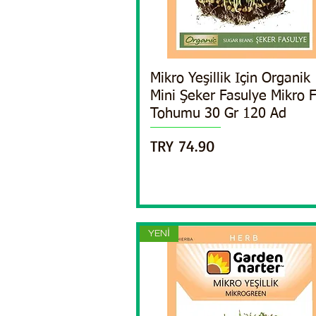
Mikro Yeşillik Için Organik
Quick View
Mini Şeker Fasulye Mikro Fi
Tohumu 30 Gr 120 Ad
Price
TRY 74.90
YENİ