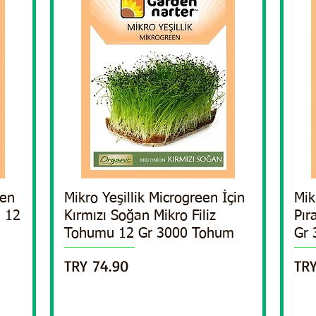
een
Mikro Yeşillik Microgreen İçin
Quick View
Mik
u 12
Kırmızı Soğan Mikro Filiz
Pır
Tohumu 12 Gr 3000 Tohum
Gr
Price
Pri
TRY 74.90
TRY