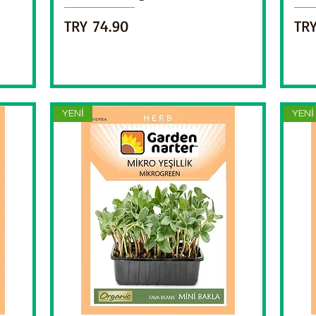
Price
Pri
TRY 74.90
TRY
YENİ
YENİ