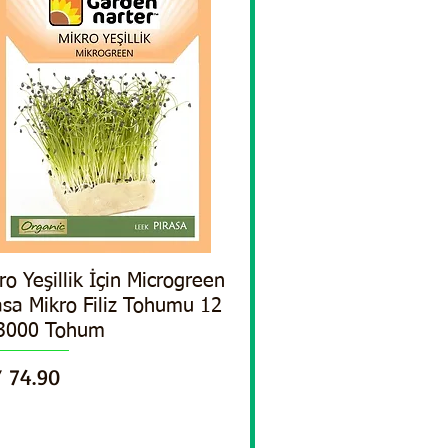
ro Yeşillik İçin Microgreen
Quick View
asa Mikro Filiz Tohumu 12
 3000 Tohum
ce
 74.90