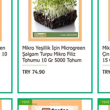
een
Mikro Yeşillik İçin Microgreen
Quick View
Mik
u 10
Şalgam Turpu Mikro Filiz
Çin
Tohumu 10 Gr 5000 Tohum
15 
Price
Pri
TRY 74.90
TRY
YENİ
YENİ