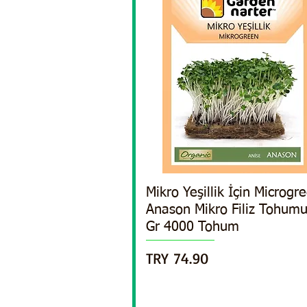
Mikro Yeşillik İçin Microgr
Quick View
Anason Mikro Filiz Tohum
Gr 4000 Tohum
Price
TRY 74.90