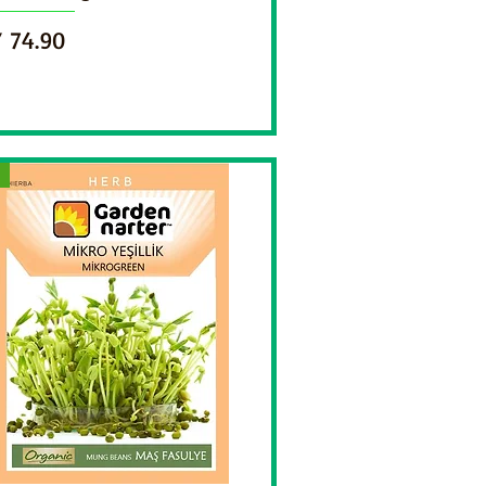
ce
 74.90