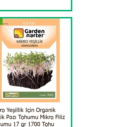
ro Yeşillik Için Organik
Quick View
ik Pazı Tohumu Mikro Filiz
umu 17 gr 1700 Tohu