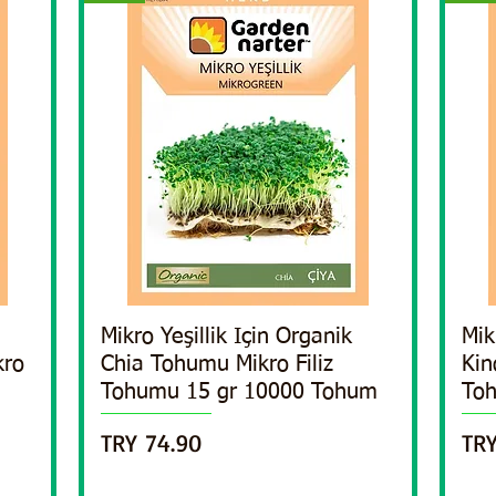
Mikro Yeşillik Için Organik
Quick View
Mik
kro
Chia Tohumu Mikro Filiz
Kin
Tohumu 15 gr 10000 Tohum
To
Price
Pri
TRY 74.90
TRY