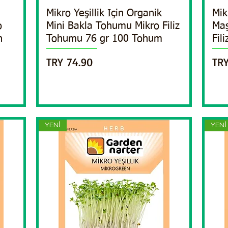
Mikro Yeşillik Için Organik
Quick View
Mik
o
Mini Bakla Tohumu Mikro Filiz
Maş
h
Tohumu 76 gr 100 Tohum
Fil
Price
Pri
TRY 74.90
TRY
YENİ
YENİ