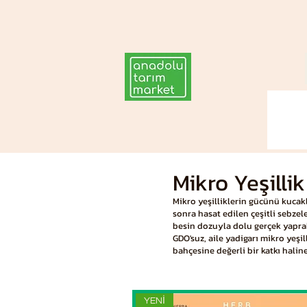
Mikro Yeşilli
Mikro yeşilliklerin gücünü kucak
sonra hasat edilen çeşitli sebzele
besin dozuyla dolu gerçek yaprak
GDO'suz, aile yadigarı mikro yeş
bahçesine değerli bir katkı haline
YENİ