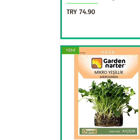
Price
TRY 74.90
YENİ