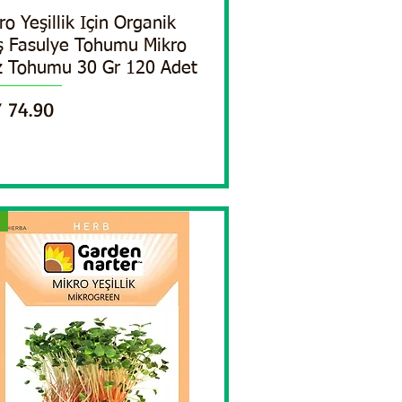
ro Yeşillik Için Organik
Quick View
 Fasulye Tohumu Mikro
iz Tohumu 30 Gr 120 Adet
ce
 74.90