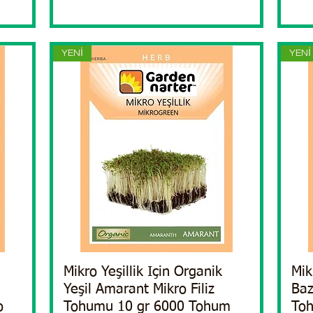
YENİ
YENİ
Mikro Yeşillik Için Organik
Quick View
Mik
Yeşil Amarant Mikro Filiz
Baz
o
Tohumu 10 gr 6000 Tohum
Toh