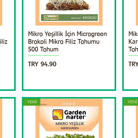
Mikro Yeşillik İçin Microgreen
Quick View
Mik
liz
Brokoli Mikro Filiz Tohumu
Kar
500 Tohum
Toh
Price
Pri
TRY 94.90
TRY
YENİ
YENİ