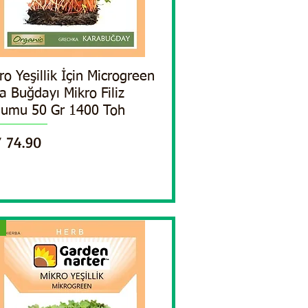
ro Yeşillik İçin Microgreen
Quick View
a Buğdayı Mikro Filiz
umu 50 Gr 1400 Toh
ce
 74.90