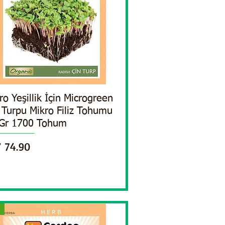
ro Yeşillik İçin Microgreen
Quick View
 Turpu Mikro Filiz Tohumu
Gr 1700 Tohum
ce
 74.90