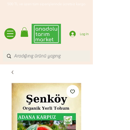
500 TL ve üzeri tüm siparişlerinde ücretsiz kargo
Log In