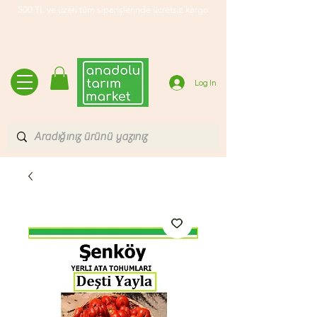
500 TL ve üzeri tüm siparişlerinde ücretsiz kargo
Log In