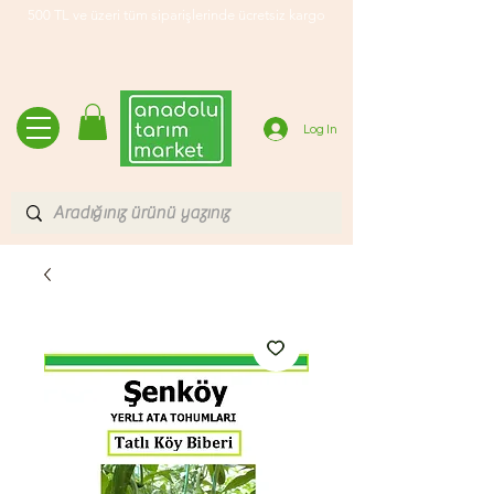
500 TL ve üzeri tüm siparişlerinde ücretsiz kargo
Log In