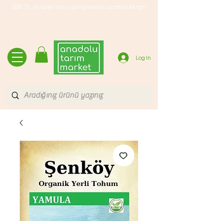
500 TL ve üzeri tüm siparişlerinde ücretsiz kargo
Log In