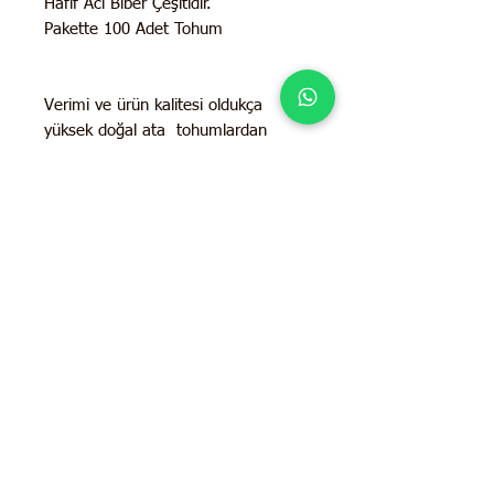
Hafif Acı Biber Çeşitidir.
Pakette 100 Adet Tohum
Verimi ve ürün kalitesi oldukça
yüksek doğal ata tohumlardan
üretilmiştir.
Orjinal pakette üründür.
İletişim