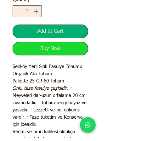
Add to Cart
Buy Now
Şenköy Yerli Sırık Fasulye Tohumu
Organik Ata Tohum
Pakette 25 GR 60 Tohum
Sırık, taze fasulye çeşididir
. ·
Meyveleri dar-uzun ortalama 20 cm
civarındadır. · Tohum rengi beyaz ve
yassıdır. · Lezzetli ve bol dökümü
vardır. · Taze tüketim ve Konserve
için idealdir.
Verimi ve ürün kalitesi oldukça
yüksek doğal ata tohumlardan