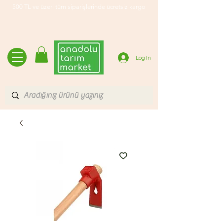
500 TL ve üzeri tüm siparişlerinde ücretsiz kargo
Log In