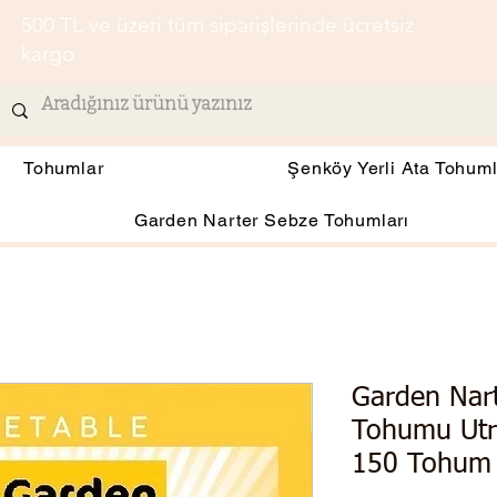
500 TL ve üzeri tüm siparişlerinde ücretsiz
kargo
Tohumlar
Şenköy Yerli Ata Tohuml
Garden Narter Sebze Tohumları
Garden Nart
Tohumu Utri
150 Tohum