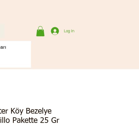
Log In
arı
er Köy Bezelye
llo Pakette 25 Gr