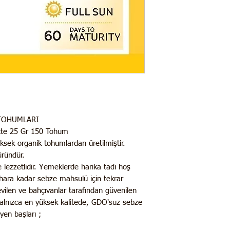
TOHUMLARI
tte 25 Gr 150 Tohum
üksek organik tohumlardan üretilmiştir.
üründür.
 lezzetlidir. Yemeklerde harika tadı hoş
hara kadar sebze mahsulü için tekrar
evilen ve bahçıvanlar tarafından güvenilen
alnızca en yüksek kalitede, GDO'suz sebze
yen başları ;