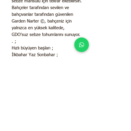
sebze mahsulü için tekrar ekebilirsin.
Bahçeler tarafından sevilen ve
bahçıvanlar tarafından güvenilen
Garden Narter ©, bahçeniz için
yalnızca en yüksek kalitede,
GDO'suz sebze tohumlarını sunuyor.
. ;
Hızlı büyüyen başları ;
İlkbahar Yaz Sonbahar ;
Açık havada ekilir. ;
Güneş Işığı İhtiyacı: Tam güneş ;
40-60 Günde hasata hazır ;
3-11 arası tüm büyüme bölgeleri için
yıllık sebze ;
İletişim