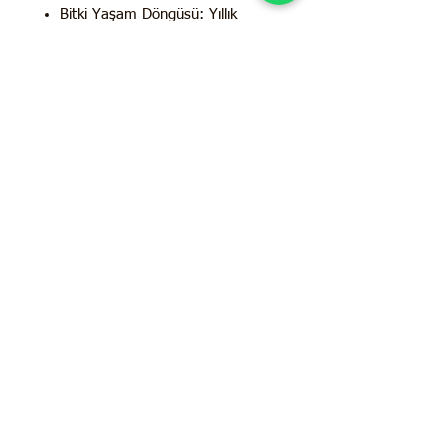
Bitki Yaşam Döngüsü: Yıllık
Bitki Kategorisi: Sebze
Dayanıklılık Bölgeleri: 2 - 11
İletişim