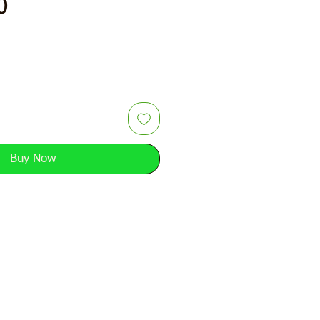
Price
0
Buy Now