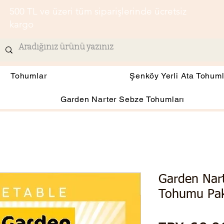
500 TL ve üzeri tüm siparişlerinde ücretsiz
kargo
Tohumlar
Şenköy Yerli Ata Tohuml
Garden Narter Sebze Tohumları
Garden Nart
Tohumu Pak