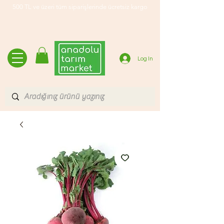
500 TL ve üzeri tüm siparişlerinde ücretsiz kargo
Log In